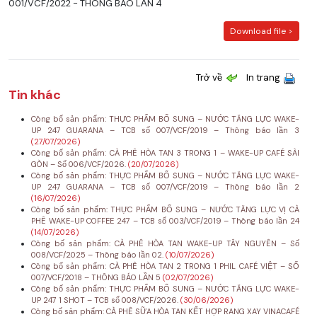
001/VCF/2022 - THÔNG BÁO LẦN 4
Download file >
Trở về
In trang
Tin khác
Công bố sản phẩm: THỰC PHẨM BỔ SUNG – NƯỚC TĂNG LỰC WAKE-
UP 247 GUARANA – TCB số 007/VCF/2019 – Thông báo lần 3
(27/07/2026)
Công bố sản phẩm: CÀ PHÊ HÒA TAN 3 TRONG 1 – WAKE-UP CAFÉ SÀI
GÒN – Số 006/VCF/2026.
(20/07/2026)
Công bố sản phẩm: THỰC PHẨM BỔ SUNG – NƯỚC TĂNG LỰC WAKE-
UP 247 GUARANA – TCB số 007/VCF/2019 – Thông báo lần 2
(16/07/2026)
Công bố sản phẩm: THỰC PHẨM BỔ SUNG – NƯỚC TĂNG LỰC VỊ CÀ
PHÊ WAKE-UP COFFEE 247 – TCB số 003/VCF/2019 – Thông báo lần 24
(14/07/2026)
Công bố sản phẩm: CÀ PHÊ HÒA TAN WAKE-UP TÂY NGUYÊN – Số
008/VCF/2025 – Thông báo lần 02.
(10/07/2026)
Công bố sản phẩm: CÀ PHÊ HÒA TAN 2 TRONG 1 PHIL CAFÉ VIỆT – SỐ
007/VCF/2018 – THÔNG BÁO LẦN 5
(02/07/2026)
Công bố sản phẩm: THỰC PHẨM BỔ SUNG – NƯỚC TĂNG LỰC WAKE-
UP 247 1 SHOT – TCB số 008/VCF/2026.
(30/06/2026)
Công bố sản phẩm: CÀ PHÊ SỮA HÒA TAN KẾT HỢP RANG XAY VINACAFÉ