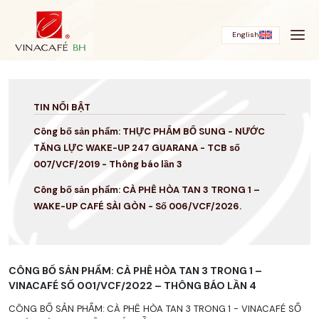
Bỏ
qua
English
TIN NỔI BẬT
Công bố sản phẩm: THỰC PHẨM BỔ SUNG - NƯỚC
TĂNG LỰC WAKE-UP 247 GUARANA - TCB số
007/VCF/2019 - Thông báo lần 3
Công bố sản phẩm: CÀ PHÊ HÒA TAN 3 TRONG 1 –
WAKE-UP CAFÉ SÀI GÒN - Số 006/VCF/2026.
CÔNG BỐ SẢN PHẨM: CÀ PHÊ HÒA TAN 3 TRONG 1 –
VINACAFÉ SỐ 001/VCF/2022 – THÔNG BÁO LẦN 4
CÔNG BỐ SẢN PHẨM: CÀ PHÊ HÒA TAN 3 TRONG 1 - VINACAFÉ SỐ