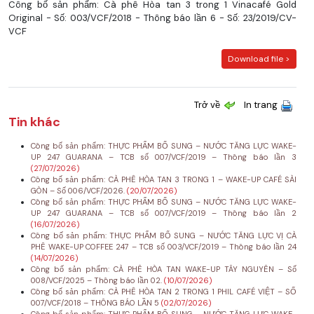
Công bố sản phẩm: Cà phê Hòa tan 3 trong 1 Vinacafé Gold
Original - Số: 003/VCF/2018 - Thông báo lần 6 - Số: 23/2019/CV-
VCF
Download file >
Trở về
In trang
Tin khác
Công bố sản phẩm: THỰC PHẨM BỔ SUNG – NƯỚC TĂNG LỰC WAKE-
UP 247 GUARANA – TCB số 007/VCF/2019 – Thông báo lần 3
(27/07/2026)
Công bố sản phẩm: CÀ PHÊ HÒA TAN 3 TRONG 1 – WAKE-UP CAFÉ SÀI
GÒN – Số 006/VCF/2026.
(20/07/2026)
Công bố sản phẩm: THỰC PHẨM BỔ SUNG – NƯỚC TĂNG LỰC WAKE-
UP 247 GUARANA – TCB số 007/VCF/2019 – Thông báo lần 2
(16/07/2026)
Công bố sản phẩm: THỰC PHẨM BỔ SUNG – NƯỚC TĂNG LỰC VỊ CÀ
PHÊ WAKE-UP COFFEE 247 – TCB số 003/VCF/2019 – Thông báo lần 24
(14/07/2026)
Công bố sản phẩm: CÀ PHÊ HÒA TAN WAKE-UP TÂY NGUYÊN – Số
008/VCF/2025 – Thông báo lần 02.
(10/07/2026)
Công bố sản phẩm: CÀ PHÊ HÒA TAN 2 TRONG 1 PHIL CAFÉ VIỆT – SỐ
007/VCF/2018 – THÔNG BÁO LẦN 5
(02/07/2026)
Công bố sản phẩm: THỰC PHẨM BỔ SUNG – NƯỚC TĂNG LỰC WAKE-