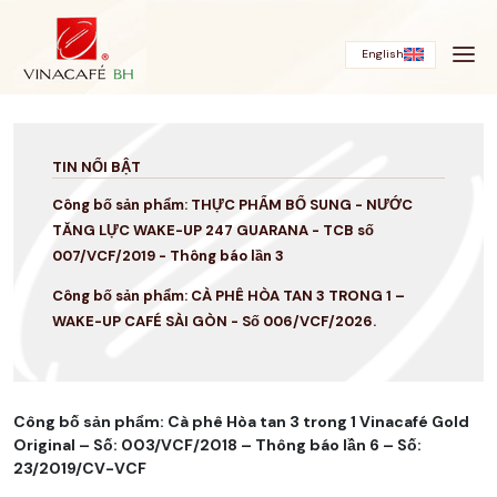
Bỏ
qua
English
TIN NỔI BẬT
Công bố sản phẩm: THỰC PHẨM BỔ SUNG - NƯỚC
TĂNG LỰC WAKE-UP 247 GUARANA - TCB số
007/VCF/2019 - Thông báo lần 3
Công bố sản phẩm: CÀ PHÊ HÒA TAN 3 TRONG 1 –
WAKE-UP CAFÉ SÀI GÒN - Số 006/VCF/2026.
Công bố sản phẩm: Cà phê Hòa tan 3 trong 1 Vinacafé Gold
Original – Số: 003/VCF/2018 – Thông báo lần 6 – Số:
23/2019/CV-VCF