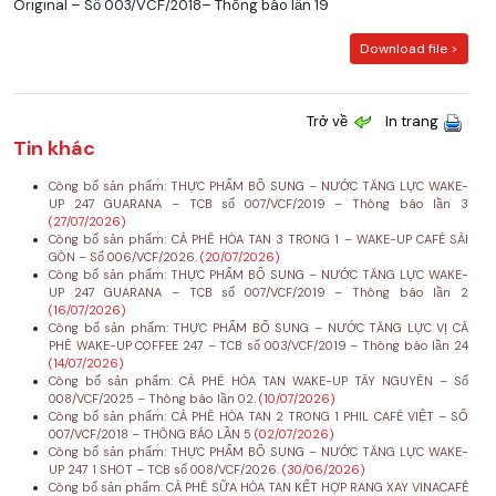
Original – Số 003/VCF/2018– Thông báo lần 19
Download file >
Trở về
In trang
Tin khác
Công bố sản phẩm: THỰC PHẨM BỔ SUNG – NƯỚC TĂNG LỰC WAKE-
UP 247 GUARANA – TCB số 007/VCF/2019 – Thông báo lần 3
(27/07/2026)
Công bố sản phẩm: CÀ PHÊ HÒA TAN 3 TRONG 1 – WAKE-UP CAFÉ SÀI
GÒN – Số 006/VCF/2026.
(20/07/2026)
Công bố sản phẩm: THỰC PHẨM BỔ SUNG – NƯỚC TĂNG LỰC WAKE-
UP 247 GUARANA – TCB số 007/VCF/2019 – Thông báo lần 2
(16/07/2026)
Công bố sản phẩm: THỰC PHẨM BỔ SUNG – NƯỚC TĂNG LỰC VỊ CÀ
PHÊ WAKE-UP COFFEE 247 – TCB số 003/VCF/2019 – Thông báo lần 24
(14/07/2026)
Công bố sản phẩm: CÀ PHÊ HÒA TAN WAKE-UP TÂY NGUYÊN – Số
008/VCF/2025 – Thông báo lần 02.
(10/07/2026)
Công bố sản phẩm: CÀ PHÊ HÒA TAN 2 TRONG 1 PHIL CAFÉ VIỆT – SỐ
007/VCF/2018 – THÔNG BÁO LẦN 5
(02/07/2026)
Công bố sản phẩm: THỰC PHẨM BỔ SUNG – NƯỚC TĂNG LỰC WAKE-
UP 247 1 SHOT – TCB số 008/VCF/2026.
(30/06/2026)
Công bố sản phẩm: CÀ PHÊ SỮA HÒA TAN KẾT HỢP RANG XAY VINACAFÉ