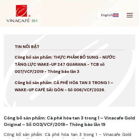
Bỏ
qua
English
TIN NỔI BẬT
Công bố sản phẩm: THỰC PHẨM BỔ SUNG - NƯỚC
TĂNG LỰC WAKE-UP 247 GUARANA - TCB số
007/VCF/2019 - Thông báo lần 3
Công bố sản phẩm: CÀ PHÊ HÒA TAN 3 TRONG 1 –
WAKE-UP CAFÉ SÀI GÒN - Số 006/VCF/2026.
Công bố sản phẩm: Cà phê hòa tan 3 trong 1 – Vinacafe Gold
Original – Số 003/VCF/2018– Thông báo lần 19
Công bố sản phẩm: Cà phê hòa tan 3 trong 1 - Vinacafe Gold