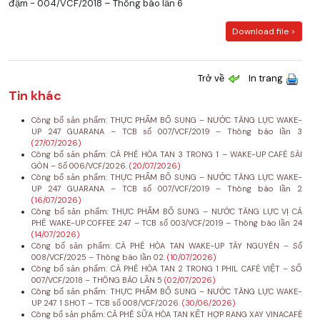
đậm - 004/VCF/2018 – Thông báo lần 6
Download file >
Trở về
In trang
Tin khác
Công bố sản phẩm: THỰC PHẨM BỔ SUNG – NƯỚC TĂNG LỰC WAKE-
UP 247 GUARANA – TCB số 007/VCF/2019 – Thông báo lần 3
(27/07/2026)
Công bố sản phẩm: CÀ PHÊ HÒA TAN 3 TRONG 1 – WAKE-UP CAFÉ SÀI
GÒN – Số 006/VCF/2026.
(20/07/2026)
Công bố sản phẩm: THỰC PHẨM BỔ SUNG – NƯỚC TĂNG LỰC WAKE-
UP 247 GUARANA – TCB số 007/VCF/2019 – Thông báo lần 2
(16/07/2026)
Công bố sản phẩm: THỰC PHẨM BỔ SUNG – NƯỚC TĂNG LỰC VỊ CÀ
PHÊ WAKE-UP COFFEE 247 – TCB số 003/VCF/2019 – Thông báo lần 24
(14/07/2026)
Công bố sản phẩm: CÀ PHÊ HÒA TAN WAKE-UP TÂY NGUYÊN – Số
008/VCF/2025 – Thông báo lần 02.
(10/07/2026)
Công bố sản phẩm: CÀ PHÊ HÒA TAN 2 TRONG 1 PHIL CAFÉ VIỆT – SỐ
007/VCF/2018 – THÔNG BÁO LẦN 5
(02/07/2026)
Công bố sản phẩm: THỰC PHẨM BỔ SUNG – NƯỚC TĂNG LỰC WAKE-
UP 247 1 SHOT – TCB số 008/VCF/2026.
(30/06/2026)
Công bố sản phẩm: CÀ PHÊ SỮA HÒA TAN KẾT HỢP RANG XAY VINACAFÉ