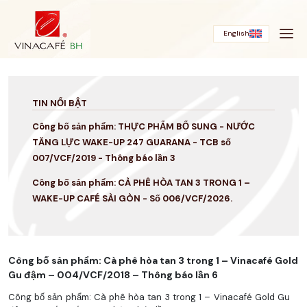
Bỏ
qua
English
TIN NỔI BẬT
Công bố sản phẩm: THỰC PHẨM BỔ SUNG - NƯỚC
TĂNG LỰC WAKE-UP 247 GUARANA - TCB số
007/VCF/2019 - Thông báo lần 3
Công bố sản phẩm: CÀ PHÊ HÒA TAN 3 TRONG 1 –
WAKE-UP CAFÉ SÀI GÒN - Số 006/VCF/2026.
Công bố sản phẩm: Cà phê hòa tan 3 trong 1 – Vinacafé Gold
Gu đậm – 004/VCF/2018 – Thông báo lần 6
Công bố sản phẩm: Cà phê hòa tan 3 trong 1 – Vinacafé Gold Gu