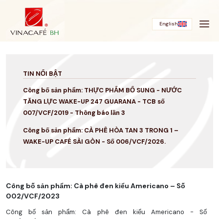
Bỏ
qua
English
TIN NỔI BẬT
Công bố sản phẩm: THỰC PHẨM BỔ SUNG - NƯỚC
TĂNG LỰC WAKE-UP 247 GUARANA - TCB số
007/VCF/2019 - Thông báo lần 3
Công bố sản phẩm: CÀ PHÊ HÒA TAN 3 TRONG 1 –
WAKE-UP CAFÉ SÀI GÒN - Số 006/VCF/2026.
Công bố sản phẩm: Cà phê đen kiểu Americano – Số
002/VCF/2023
Công bố sản phẩm: Cà phê đen kiểu Americano - Số