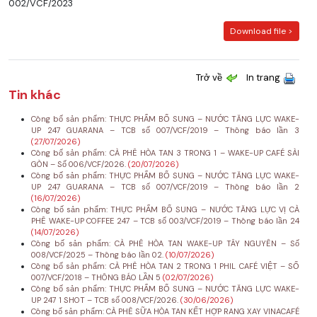
002/VCF/2023
Download file >
Trở về
In trang
Tin khác
Công bố sản phẩm: THỰC PHẨM BỔ SUNG – NƯỚC TĂNG LỰC WAKE-
UP 247 GUARANA – TCB số 007/VCF/2019 – Thông báo lần 3
(27/07/2026)
Công bố sản phẩm: CÀ PHÊ HÒA TAN 3 TRONG 1 – WAKE-UP CAFÉ SÀI
GÒN – Số 006/VCF/2026.
(20/07/2026)
Công bố sản phẩm: THỰC PHẨM BỔ SUNG – NƯỚC TĂNG LỰC WAKE-
UP 247 GUARANA – TCB số 007/VCF/2019 – Thông báo lần 2
(16/07/2026)
Công bố sản phẩm: THỰC PHẨM BỔ SUNG – NƯỚC TĂNG LỰC VỊ CÀ
PHÊ WAKE-UP COFFEE 247 – TCB số 003/VCF/2019 – Thông báo lần 24
(14/07/2026)
Công bố sản phẩm: CÀ PHÊ HÒA TAN WAKE-UP TÂY NGUYÊN – Số
008/VCF/2025 – Thông báo lần 02.
(10/07/2026)
Công bố sản phẩm: CÀ PHÊ HÒA TAN 2 TRONG 1 PHIL CAFÉ VIỆT – SỐ
007/VCF/2018 – THÔNG BÁO LẦN 5
(02/07/2026)
Công bố sản phẩm: THỰC PHẨM BỔ SUNG – NƯỚC TĂNG LỰC WAKE-
UP 247 1 SHOT – TCB số 008/VCF/2026.
(30/06/2026)
Công bố sản phẩm: CÀ PHÊ SỮA HÒA TAN KẾT HỢP RANG XAY VINACAFÉ