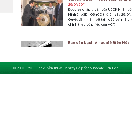
28/01/2011
Được sự chấp thuận của UBCK Nhà nước
Minh (HoSE), 08h00 thứ 6 ngày 28/01/
Quyết định niêm yết tại HoSE với mã c
chính thức cổ phiếu của VCF.
Bản cáo bạch Vinacafé Biên Hòa
24/01/2011
Hội đồng Quản trị Công ty cổ phần Vina
© 2010 – 2016 Bản quyền thuộc Công ty Cổ phần Vinacafé Biên Hòa.
Thông báo đăng ký lưu ký và niê
21/01/2011
Hội đồng Quản trị Công ty cổ phần Vina
ký lưu ký và niêm yết cổ phiếu trên SGD
Thông báo chốt danh sách cổ đôn
khoán
05/01/2011