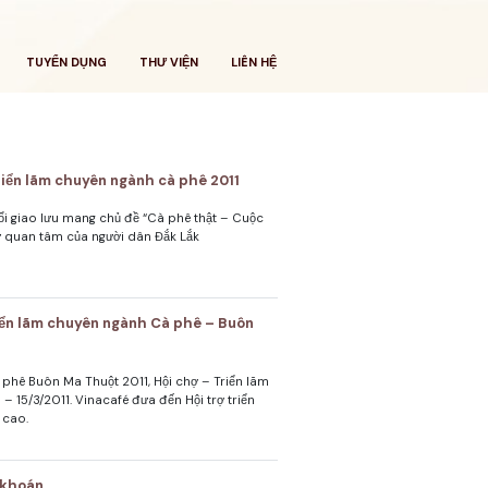
TUYỂN DỤNG
THƯ VIỆN
LIÊN HỆ
riển lãm chuyên ngành cà phê 2011
uổi giao lưu mang chủ đề “Cà phê thật – Cuộc
ự quan tâm của người dân Đắk Lắk
riển lãm chuyên ngành Cà phê – Buôn
 phê Buôn Ma Thuột 2011, Hội chợ – Triển lãm
– 15/3/2011. Vinacafé đưa đến Hội trợ triển
 cao.
 khoán