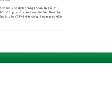
 và Sở Giao dịch chứng khoán Tp. Hồ Chí
2011 Công ty cổ phần Vinacafé Biên Hòa nhận
hứng khoán VCF và đây cũng là ngày giao dịch
café Biên Hòa đăng tải Bản cáo bạch.
m yết cổ phiếu trên SGDCK TP.HCM
café Biên Hòa trân trọng thông báo v/v Đăng
CK Tp. Hồ Chí Minh.
g để thực hiện đăng ký lưu ký chứng