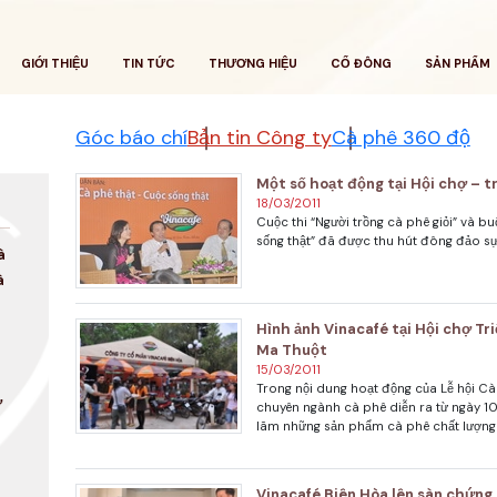
GIỚI THIỆU
TIN TỨC
THƯƠNG HIỆU
CỔ ĐÔNG
SẢN PHẨM
Góc báo chí
Bản tin Công ty
Cà phê 360 độ
Một số hoạt động tại Hội chợ – t
18/03/2011
Cuộc thi “Người trồng cà phê giỏi” và b
sống thật” đã được thu hút đông đảo s
à
à
Hình ảnh Vinacafé tại Hội chợ T
Ma Thuột
15/03/2011
Trong nội dung hoạt động của Lễ hội Cà
ợ
chuyên ngành cà phê diễn ra từ ngày 10 
lãm những sản phẩm cà phê chất lượng
Vinacafé Biên Hòa lên sàn chứng